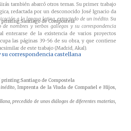
irás también abarcó otros temas. Su primer trabajo
ógica, redactada por un desconocido José Ignacio da
icación a la lengua latina, extractado de un inédito
. Su
 printing
Santiago de Compostela
o de nombres y verbos gallegos y su correspondencia
l enterarse de la existencia de varios proyectos
ocupa las páginas 39-56 de su obra, y que contiene
csimilar de este trabajo (Madrid, Akal).
 su correspondencia castellana
 printing
Santiago de Compostela
 inédito
, Imprenta de la Viuda de Compañel e Hijos,
lana, precedido de unos diálogos de diferentes materias
,