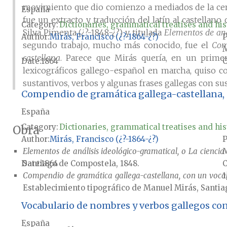
movimiento que dio comienzo a mediados de la centu
España
fue un extracto y traducción del latín al castellan
Category:
Dictionaries, grammatical treatises and his
Silva Pimenta (¿?-1848-¿?) y titulada
Elementos de anál
Author
Mirás, Francisco (¿?-1864-¿?)
P
segundo trabajo, mucho más conocido, fue el
Com
M
castellana
. Parece que Mirás quería, en un primer
Date
1864
lexicográficos gallego-español en marcha, quiso co
sustantivos, verbos y algunas frases gallegas con sus
Compendio de gramática gallega-castellana, 
España
Category:
Dictionaries, grammatical treatises and his
Obra
Author
Mirás, Francisco (¿?-1864-¿?)
P
M
Elementos de análisis ideológico-gramatical, o La ciencia 
Date
1864
Santiago de Compostela, 1848.
1
Compendio de gramática gallega-castellana, con un vocabu
Establecimiento tipográfico de Manuel Mirás, Santia
Vocabulario de nombres y verbos gallegos con
España