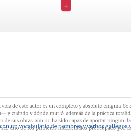
+
 La vida de este autor es un completo y absoluto enigma.
a— y cuándo y dónde murió, además de la práctica totalid
ón de sus obras, aún no ha sido capaz de aportar ningún dat
con un vocabulario de nombres y verbos gallegos y
ser uno de los primeros intelectuales preocupado por el 