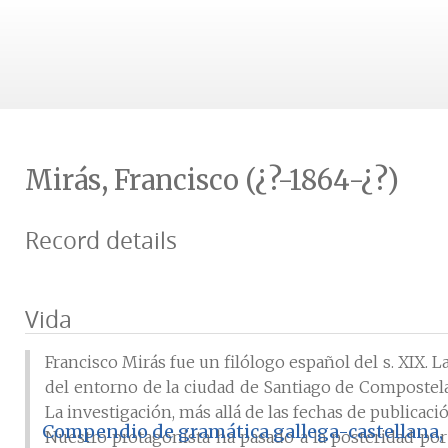
Mirás, Francisco (¿?-1864-¿?)
Record details
Vida
Francisco Mirás fue un filólogo español del s. XIX.
del entorno de la ciudad de Santiago de Compostel
La investigación, más allá de las fechas de publicaci
Compendio de gramática gallega-castellana, 
Nuestro protagonista ha pasado a la posteridad por 