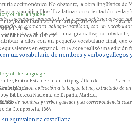
ria decimonónica. No obstante, la obra lingüística de M
o de una gramática filosófica latina con orientación pedag
tory of the language
isis ideológico-gramatical, o La ciencia del lenguaje con apl
rinter/Editor
Establecimiento tipográfico de
Place of
pendio de gramática gallega-castellana, con un vocabulari
anuel Mirás
 momento, redactar solo una gramática; no obstante, a
Copy
Biblioteca de Galicia
ntribuir a ellos con un pequeño vocabulario final, que 
 equivalentes en español. En 1978 se realizó una edición fa
con un vocabulario de nombres y verbos gallegos y
tory of the language
rinter/Editor
Establecimiento tipográfico de
Place of
anuel Mirás
del lenguaje con aplicación a la lengua latina, extractado de un
Copy
Biblioteca Nacional de España, Madrid,
/27825
lario de nombres y verbos gallegos y su correspondencia castel
go de Compostela, 1864.
 su equivalencia castellana