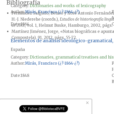
Bibliografía
Category:
Dictionaries and works of lexicography
Author
Mirás, Francisco (¿?-1864-¿?)
P
Fernández Salgado, Benito y Xosé Antonio Fernández 
M
H.-J. Niederehe (coords.),
Estudios de historiografía lingü
Date
1864
de 2001
, vol. 1, Helmut Buske, Hamburgo, 2002, págs. 
Martínez Jiménez, Jorge, «Notas biográficas e apun
Compostela), 91, 2012, págs. 55-72.
Elementos de análisis ideológico-gramatical, o
España
Category:
Dictionaries, grammatical treatises and his
Author
Mirás, Francisco (¿?-1864-¿?)
P
H
Date
1848
B
×