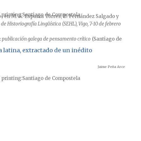
 printing
Santiago de Compostela
 en M. Á. Esparza Torres, B. Fernández Salgado y
de Historiografía Lingüística (SEHL), Vigo, 7-10 de febrero
: publicación galega de pensamento crítico
(Santiago de
a latina, extractado de un inédito
Jaime Peña Arce
 printing
Santiago de Compostela