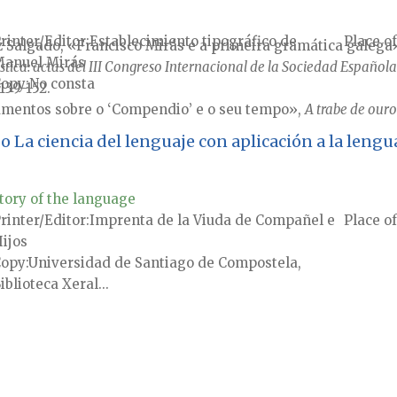
rinter/Editor
Establecimiento tipográfico de
Place of
Salgado, «Francisco Mirás e a primeira gramática galega»,
anuel Mirás
ística: actas del III Congreso Internacional de la Sociedad Española 
Copy
No consta
139-152.
tamentos sobre o ‘Compendio’ e o seu tempo»,
A trabe de ouro
 La ciencia del lenguaje con aplicación a la lengu
tory of the language
rinter/Editor
Imprenta de la Viuda de Compañel e
Place of
ijos
Copy
Universidad de Santiago de Compostela,
iblioteca Xeral...