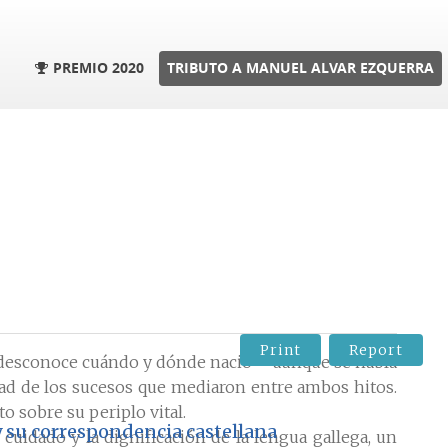
PREMIO 2020
TRIBUTO A MANUEL ALVAR EZQUERRA
Print
Report
 Se desconoce cuándo y dónde nació —aunque se habla
ad de los sucesos que mediaron entre ambos hitos.
o sobre su periplo vital.
 su correspondencia castellana
cuidado y la dignificación de la lengua gallega, un