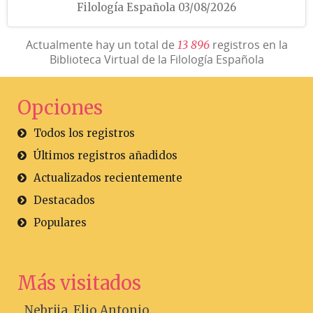
Filología Española 03/08/2026
Actualmente hay un total de
registros en la
1
3
8
9
6
Biblioteca Virtual de la Filología Española
Opciones
Todos los registros
Últimos registros añadidos
Actualizados recientemente
Destacados
Populares
Más visitados
Nebrija, Elio Antonio...