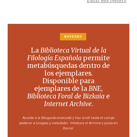
Editar este registro
NOVEDAD
La
Biblioteca Virtual de la
Filología Española
permite
metabúsquedas dentro de
los ejemplares.
Disponible para
ejemplares de la
BNE
,
Biblioteca Foral de Bizkaia
e
Internet Archive
.
Búsqueda avanzada
Accede a la
y haz scroll hasta el campo
Lenguas y variedades
posterior a
. Introduce el término y pulsa en
Buscar
.