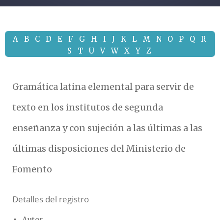
A
B
C
D
E
F
G
H
I
J
K
L
M
N
O
P
Q
R
S
T
U
V
W
X
Y
Z
Gramática latina elemental para servir de
texto en los institutos de segunda
enseñanza y con sujeción a las últimas a las
últimas disposiciones del Ministerio de
Fomento
Detalles del registro
Autor