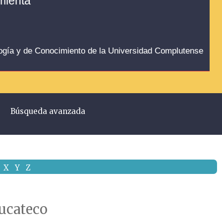
amienta
logía y de Conocimiento de la Universidad Complutense
Búsqueda avanzada
X
Y
Z
yucateco