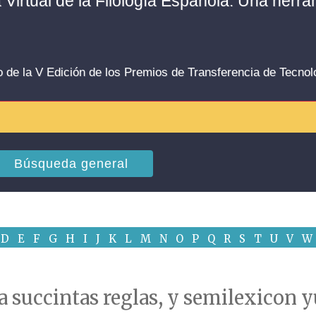
a Virtual de la Filología Española. Una herr
o de la V Edición de los Premios de Transferencia de Tecno
Búsqueda general
D
E
F
G
H
I
J
K
L
M
N
O
P
Q
R
S
T
U
V
W
a succintas reglas, y semilexicon 