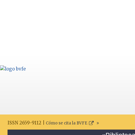
ISSN 2659-9112 |
Cómo se cita la BVFE