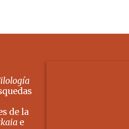
Filología
squedas
s de la
zkaia
e