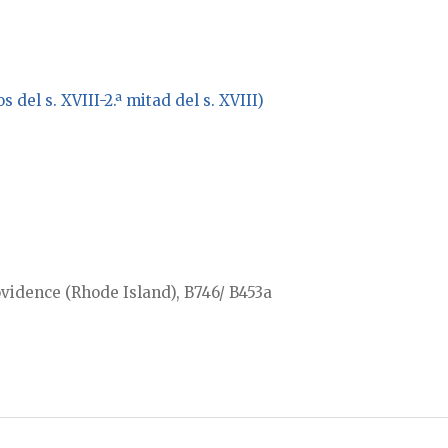
 del s. XVIII-2.ª mitad del s. XVIII)
ovidence (Rhode Island), B746/ B453a