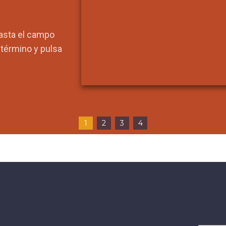
hasta el campo
l término y pulsa
1
2
3
4