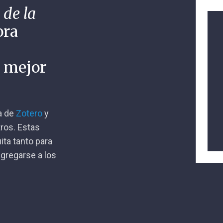
 de la
ora
n mejor
ca de
Zotero
y
tros. Estas
ita tanto para
gregarse a los