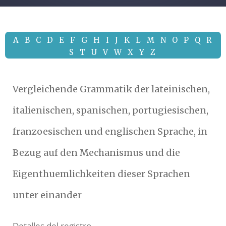
A
B
C
D
E
F
G
H
I
J
K
L
M
N
O
P
Q
R
S
T
U
V
W
X
Y
Z
Vergleichende Grammatik der lateinischen,
italienischen, spanischen, portugiesischen,
franzoesischen und englischen Sprache, in
Bezug auf den Mechanismus und die
Eigenthuemlichkeiten dieser Sprachen
unter einander