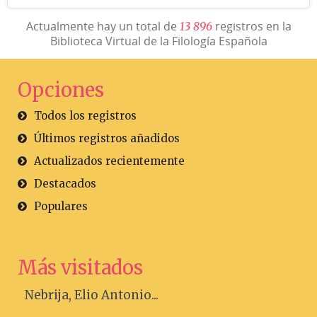
Actualmente hay un total de
registros en la
1
3
8
9
6
Biblioteca Virtual de la Filología Española
Opciones
Todos los registros
Últimos registros añadidos
Actualizados recientemente
Destacados
Populares
Más visitados
Nebrija, Elio Antonio...