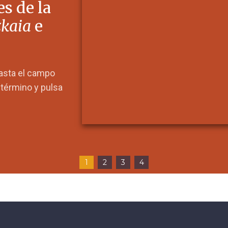
s de la
zkaia
e
hasta el campo
l término y pulsa
1
2
3
4