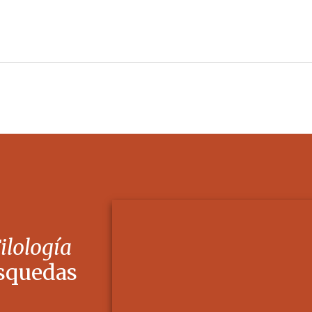
Filología
squedas