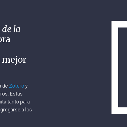
 de la
ora
n mejor
ca de
Zotero
y
tros. Estas
ita tanto para
gregarse a los