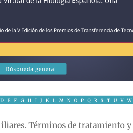
a Virtual de la Filología Española. Una
io de la V Edición de los Premios de Transferencia de Tecn
Búsqueda general
D
E
F
G
H
I
J
K
L
M
N
O
P
Q
R
S
T
U
V
W
liares. Términos de tratamiento y 