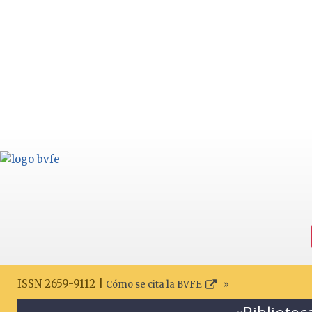
ISSN 2659-9112 |
Cómo se cita la BVFE