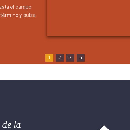
hasta el campo
l término y pulsa
1
2
3
4
 de la