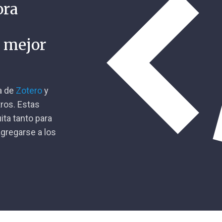
ora
n mejor
ca de
Zotero
y
tros. Estas
ita tanto para
gregarse a los