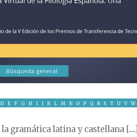
a Virtual de la Filología Española. Una
io de la V Edición de los Premios de Transferencia de Tecn
Búsqueda general
D
E
F
G
H
I
J
K
L
M
N
O
P
Q
R
S
T
U
V
W
a gramática latina y castellana […