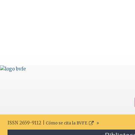
ISSN 2659-9112 |
Cómo se cita la BVFE