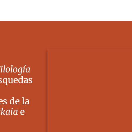
Filología
squedas
s de la
zkaia
e