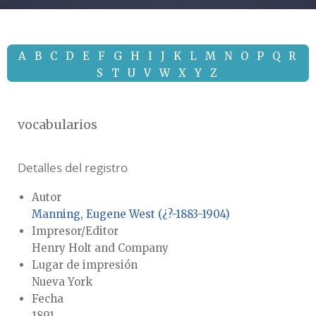
A
B
C
D
E
F
G
H
I
J
K
L
M
N
O
P
Q
R
S
T
U
V
W
X
Y
Z
vocabularios
Detalles del registro
Autor
Manning, Eugene West (¿?-1883-1904)
Impresor/Editor
Henry Holt and Company
Lugar de impresión
Nueva York
Fecha
1891