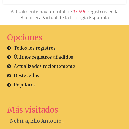
Actualmente hay un total de
registros en la
1
3
8
9
6
Biblioteca Virtual de la Filología Española
Opciones
Todos los registros
Últimos registros añadidos
Actualizados recientemente
Destacados
Populares
Más visitados
Nebrija, Elio Antonio...