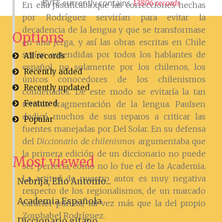
BVFE currently contains
1
3
8
9
6
r
e
c
o
r
d
s
En ella justificaba que las correcciones hechas
por Rodríguez servirían para evitar la
decadencia de la lengua y que se transformase
Options
en una jerga, y así las obras escritas en Chile
serían entendidas por todos los hablantes de
All records
español, no solamente por los chilenos, los
Recently added
únicos conocedores de los chilenismos
Recently updated
condenados. De este modo se evitaría la tan
Featured
temida fragmentación de la lengua. Paulsen
dedicó muchos de sus reparos a criticar las
Popular
fuentes manejadas por Del Solar. En su defensa
del
Diccionario de chilenismos
argumentaba que
la primera edición de un diccionario no puede
Most viewed
ser perfecta, como no lo fue el de la Academia.
La actitud de nuestro autor es muy negativa
Nebrija, Elio Antonio...
respecto de los regionalismos, de un marcado
Academia Española
carácter purista, tal vez más que la del propio
Zorobabel Rodríguez.
Diccionario gitano....