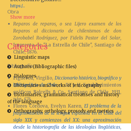
https:/...
Obra
Show more
Reparos de reparos, o sea Lijero examen de los
Reparos al diccionario de chilenismos de don
Zorobabel Rodríguez, por Fidelis Pastor del Solar
,
Categories
Imprenta de "La Estrella de Chile", Santiago de
Chile, 1876.
Linguistic maps
Bibliografía
Authors (Bibliographic files)
Dialogues
Figueroa, Virgilio,
Diccionario histórico, biográfico y
bibliográfico de Chile
, t. IV y V, Establecimientos
Dictionaries and works of lexicography
gráficos Balcells & Co., Santiago de Chile, 1931,
Dictionaries, grammatical treatises and history
pág. 474.
of the language
Flores Córdova, Evelyn Karen,
El problema de la
Orthography, orthology, prosody and metrics
fragmentación de la lengua española en el Chile del
siglo XIX y comienzos del XX: una aproximación
desde la historiografía de las ideologías lingüísticas
,