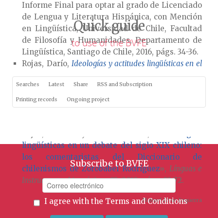
Informe Final para optar al grado de Licenciado
de Lengua y Literatura Hispánica, con Mención
Quick guide
en Lingüística, Universidad de Chile, Facultad
de Filosofía y Humanidades, Departamento de
to use of the BVFE
Lingüística, Santiago de Chile, 2016, págs. 34-36.
Rojas, Darío,
Ideologías y actitudes lingüísticas en el
Chile hispanohablante de la segunda mitad del siglo
Searches
Latest
Share
RSS and Subscription
XIX
, tesis doctoral presentada en la Universidad
de Valladolid, Facultad de Filosofía y Letras,
Printing records
Ongoing project
Departamento de Lengua Española, s. f.,
especialmente las págs. 239-244.
Rojas, Darío y Tania Avilés, «
Ideologías
lingüísticas en un debate del siglo XIX chileno:
los comentaristas del Diccionario de
Subscribe to BVFE
chilenismos de Zorobabel Rodríguez
»,
Línguas e
Instrumentos Linguísticos
, 35, 2015, págs. 53-72.
I agree with the
Terms and Conditions
Manuel Alvar Ezquerra