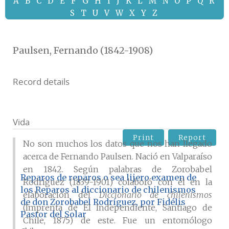
A
B
C
D
E
F
G
H
I
J
K
L
M
N
O
P
Q
R
S
T
U
V
W
X
Y
Z
Paulsen, Fernando (1842-1908)
Record details
Vida
Print
Report
No son muchos los datos que nos han llegado
acerca de Fernando Paulsen. Nació en Valparaíso
en 1842. Según palabras de Zorobabel
Reparos de reparos o sea lijero examen de
Rodríguez (1839-1901) colaboró con él en la
los Reparos al diccionario de chilenismos
elaboración del
Diccionario de chilenismos
de don Zorobabel Rodríguez, por Fidélis
(Imprenta de El Independiente, Santiago de
Pastor del Solar
Chile, 1875) de este. Fue un entomólogo