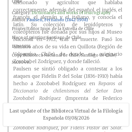
Chile
aficionado y agricultor que hablaba
correctamente, además del español, el inglés, el
Category:
Dictionaries and works of lexicography
francés, el alemán y el italiano, y conocía el
Author
Paulsen, Fernando (1842-1908)
latín. Su colección de lepidópteros y
Printer/Editor
Impr. de la Estrella de Chile
coleópteros fue donada por sus hijos al Museo
Place of printing
Santiago de Chile
Nacional en 1912, tras su muerte. Pasó los
últimos años de su vida en Quillota (Región de
Date
1876
Valparaíso, Chile), de donde era originario
Copy
Biblioteca Nacional de Chile, Santiago de Chile,
Zorobabel Zodríguez, y donde falleció.
MC0049...
Paulsen se sintió obligado a contestar a los
ataques que Fidelis P. del Solar (1836-1910) había
hecho a Zorobabel Rodríguez en
Reparos al
Diccionario de chilenismos del Señor Don
Zorobabel Rodríguez
(Imprenta de Federico
Schrebler, Santiago, 1876). Tituló su réplica
Last update of the Biblioteca Virtual de la Filología
Reparos de reparos, o sea Lijero examen de los
Española 03/08/2026
Reparos al diccionario de chilenismos de don
Zorobabel Rodríguez, por Fidelis Pastor del Solar
.