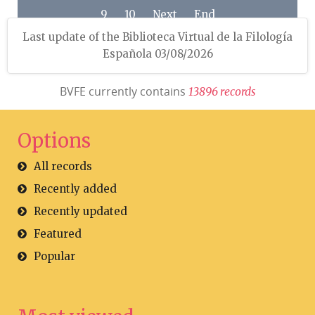
9
10
Next
End
Last update of the Biblioteca Virtual de la Filología
Española 03/08/2026
BVFE currently contains
1
3
8
9
6
r
e
c
o
r
d
s
Options
All records
Recently added
Recently updated
Featured
Popular