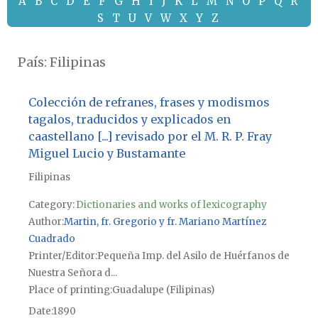
A
B
C
D
E
F
G
H
I
J
K
L
M
N
O
P
Q
R
S
T
U
V
W
X
Y
Z
País:
Filipinas
Colección de refranes, frases y modismos
tagalos, traducidos y explicados en
caastellano [...] revisado por el M. R. P. Fray
Miguel Lucio y Bustamante
Filipinas
Category:
Dictionaries and works of lexicography
Author
Martin, fr. Gregorio y fr. Mariano Martínez
Cuadrado
Printer/Editor
Pequeña Imp. del Asilo de Huérfanos de
Nuestra Señora d...
Place of printing
Guadalupe (Filipinas)
Date
1890