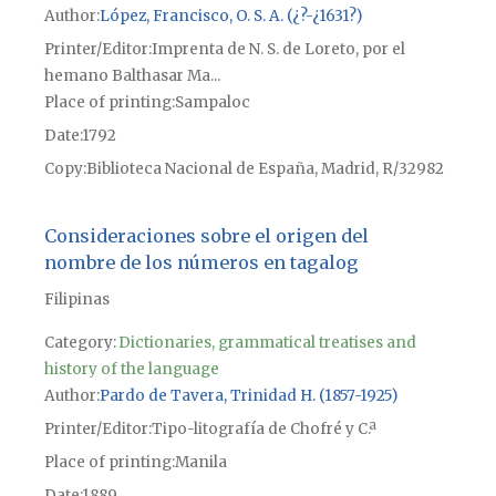
Author
López, Francisco, O. S. A. (¿?-¿1631?)
Printer/Editor
Imprenta de N. S. de Loreto, por el
hemano Balthasar Ma...
Place of printing
Sampaloc
Date
1792
Copy
Biblioteca Nacional de España, Madrid, R/32982
Consideraciones sobre el origen del
nombre de los números en tagalog
Filipinas
Category:
Dictionaries, grammatical treatises and
history of the language
Author
Pardo de Tavera, Trinidad H. (1857-1925)
Printer/Editor
Tipo-litografía de Chofré y C.ª
Place of printing
Manila
Date
1889